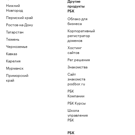
Другие
Нижний
продукты
Новгород
РБК
Пермский край
Облако для
бизнеса
Ростов-на-Дону
Корпоративный
Татарстан
регистратор
Тюмень
доменов
Черноземье
Хостинг
сайтов
Кавказ
Рег.решения
Карелия
Знакомства
Мурманск
Сайт
Приморский
знакомств
край
podbor.ru
РБК
Компании
РБК Курсы
Школа
управления
РБК
РБК