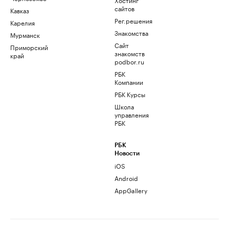
сайтов
Кавказ
Рег.решения
Карелия
Знакомства
Мурманск
Сайт
Приморский
знакомств
край
podbor.ru
РБК
Компании
РБК Курсы
Школа
управления
РБК
РБК
Новости
iOS
Android
AppGallery