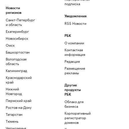
подписка
Новости
регионов
Уведомления
Санкт-Петербург
RSS Новости
и область
Екатеринбург
РБК
Новосибирск
О компании
Омск
Контактная
Башкортостан
информация
Вологодская
Редакция
область
Размещение
Калининград
рекламы
Краснодарский
край
Другие
Нижний
продукты
Новгород
РБК
Пермский край
Облако для
бизнеса
Ростов-на-Дону
Корпоративный
Татарстан
регистратор
Тюмень
доменов
Черноземье
Хостинг