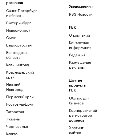
регионов
Уведомления
Санкт-Петербург
RSS Новости
и область
Екатеринбург
РБК
Новосибирск
О компании
Омск
Контактная
Башкортостан
информация
Вологодская
Редакция
область
Размещение
Калининград
рекламы
Краснодарский
край
Другие
Нижний
продукты
Новгород
РБК
Пермский край
Облако для
бизнеса
Ростов-на-Дону
Корпоративный
Татарстан
регистратор
Тюмень
доменов
Черноземье
Хостинг
сайтов
Кавказ