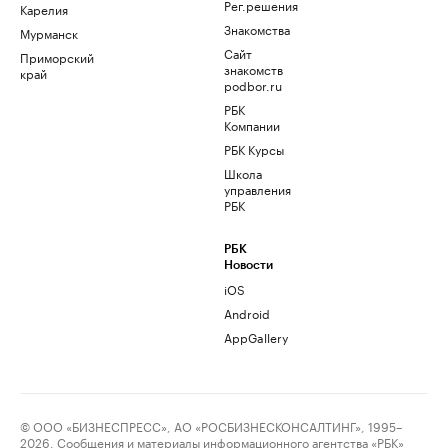
Рег.решения
Карелия
Знакомства
Мурманск
Сайт
Приморский
знакомств
край
podbor.ru
РБК
Компании
РБК Курсы
Школа
управления
РБК
РБК
Новости
iOS
Android
AppGallery
© ООО «БИЗНЕСПРЕСС», АО «РОСБИЗНЕСКОНСАЛТИНГ», 1995–
2026. Сообщения и материалы информационного агентства «РБК»