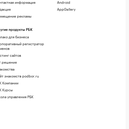
нтактная информация
Android
дакция
AppGallery
змещение рекламы
угие продукты РБК
лако для бизнеса
рпоративный регистратор
менов
стинг сайтов
г.решения
акомства
йт знакомств podbor.ru
К Компании
К Курсы
ола управления РБК