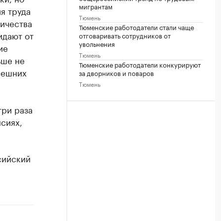
мигрантам
я труда
Тюмень
ичества
Тюменские работодатели стали чаще
идают от
отговаривать сотрудников от
увольнения
ие
Тюмень
ьше не
Тюменские работодатели конкурируют
нешних
за дворников и поваров
Тюмень
три раза
нсиях,
ийский