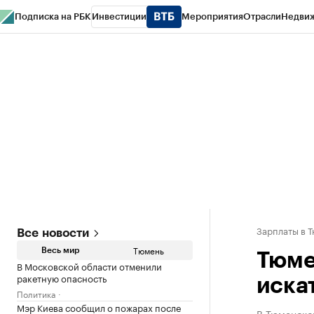
Подписка на РБК
Инвестиции
Мероприятия
Отрасли
Недви
РБК Life
Тренды
Визионеры
Национальные проекты
Город
Стиль
Кр
Конференции СПб
Спецпроекты
Проверка контрагентов
Политика
Зарплаты в 
Все новости
Тюмень
Весь мир
Тюме
В Московской области отменили
ракетную опасность
иска
Политика
Мэр Киева сообщил о пожарах после
В Тюменской