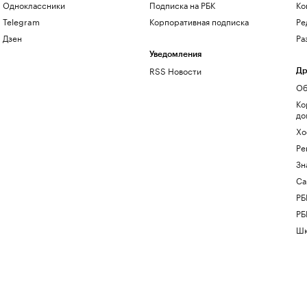
Одноклассники
Подписка на РБК
Ко
Telegram
Корпоративная подписка
Ре
Дзен
Ра
Уведомления
RSS Новости
Др
Об
Ко
до
Хо
Ре
Зн
Са
РБ
РБ
Шк