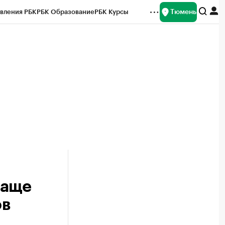
Тюмень
вления РБК
РБК Образование
РБК Курсы
рейтинги
Франшизы
Газета
Спецпроекты СПб
ты
чаще
ов