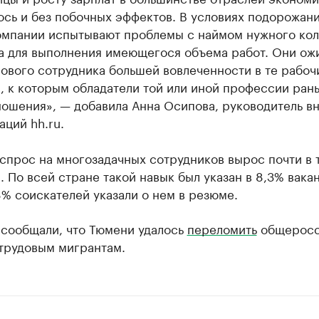
сь и без побочных эффектов. В условиях подорожани
омпании испытывают проблемы с наймом нужного кол
а для выполнения имеющегося объема работ. Они ож
ового сотрудника большей вовлеченности в те рабоч
, к которым обладатели той или иной профессии ран
ношения», — добавила Анна Осипова, руководитель в
ций hh.ru.
спрос на многозадачных сотрудников вырос почти в 
. По всей стране такой навык был указан в 8,3% вака
8% соискателей указали о нем в резюме.
 сообщали, что Тюмени удалось
переломить
общеросс
 трудовым мигрантам.