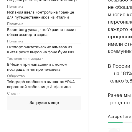
не обошло
Политика
Испания ввела контроль на границе
многие к
для путешественников из Италии
персонал
Политика
каждого н
Bloomberg узнал, что Украине грозит
обвал экспорта зерна
процессы
Политика
имели от
Экспорт синтетических алмазов из
коммуника
Китая резко вырос на фоне бума ИИ
Технологии и медиа
В Чехии при нападении с ножом
В России 
пострадали четыре человека
— на 181%
Общество
только 5,
Telegraph сообщил о выплатах УЕФА
вероятной любовнице Инфантино
Спорт
Ранее мы
тренд по
Загрузить еще
Авторы
Теги