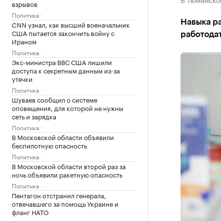
взрывов
Политика
Навыка ра
CNN узнал, как высший военачальник
США пытается закончить войну с
работода
Ираном
Политика
Экс-министра ВВС США лишили
доступа к секретным данным из-за
утечки
Политика
Шуваев сообщил о системе
оповещения, для которой не нужны
сеть и зарядка
Политика
В Московской области объявили
беспилотную опасность
Политика
В Московской области второй раз за
ночь объявили ракетную опасность
Политика
Пентагон отстранил генерала,
отвечавшего за помощь Украине и
фланг НАТО