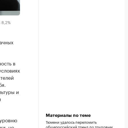
 8,2%
ачных
ность в
условиях
ателей
бя.
льтуры и
и
Материалы по теме
 уровню
Тюмени удалось переломить
ки, но
общероссийский тренд по трудовым