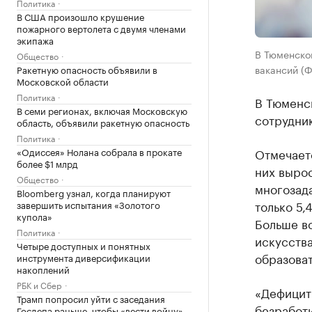
Политика
В США произошло крушение
пожарного вертолета с двумя членами
экипажа
В Тюменской
Общество
вакансий (Ф
Ракетную опасность объявили в
Московской области
Политика
В Тюменс
В семи регионах, включая Московскую
сотрудник
область, объявили ракетную опасность
Политика
«Одиссея» Нолана собрала в прокате
Отмечаетс
более $1 млрд
них вырос
Общество
многозад
Bloomberg узнал, когда планируют
только 5,
завершить испытания «Золотого
купола»
Больше в
Политика
искусств
Четыре доступных и понятных
образова
инструмента диверсификации
накоплений
РБК и Сбер
«Дефицит
Трамп попросил уйти с заседания
безработи
Госдепа раньше, чтобы «вести войну»