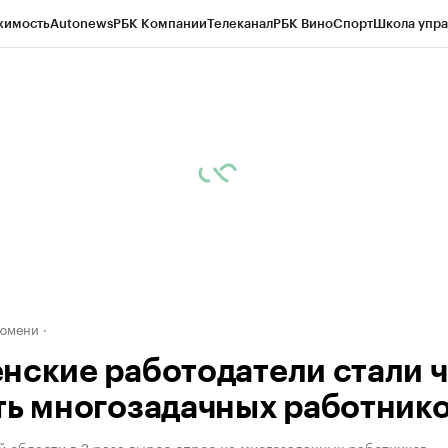
жимость
Autonews
РБК Компании
Телеканал
РБК Вино
Спорт
Школа упра
ипто
РБК Бизнес-среда
Дискуссионный клуб
Исследования
Кредитные 
Экономика
Бизнес
Технологии и медиа
Финансы
Рынок наличной валю
Тюмени
нские работодатели стали 
ть многозадачных работник
 области в 2 раза вырос спрос на многозадачных работников