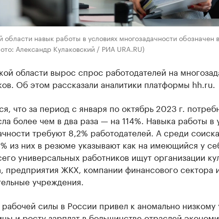
 области навык работы в условиях многозадачности обозначен в
ото: Александр Кулаковский / РИА URA.RU)
кой области вырос спрос работодателей на многозад
ов. Об этом рассказали аналитики платформы hh.ru.
я, что за период с января по октябрь 2023 г. потреб
ла более чем в два раза — на 114%. Навыка работы в 
ачности требуют 8,2% работодателей. А среди соиск
4% из них в резюме указывают как на имеющийся у се
сего универсальных работников ищут организации ку
а, предприятия ЖКХ, компании финансового сектора 
тельные учреждения.
 рабочей силы в России привел к аномально низкому
цы и росту зарплат в большинстве отраслей экономи