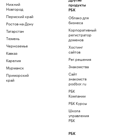
Другие
Нижний
продукты
Новгород
РБК
Пермский край
Облако для
бизнеса
Ростов-на-Дону
Корпоративный
Татарстан
регистратор
Тюмень
доменов
Черноземье
Хостинг
сайтов
Кавказ
Рег.решения
Карелия
Знакомства
Мурманск
Сайт
Приморский
знакомств
край
podbor.ru
РБК
Компании
РБК Курсы
Школа
управления
РБК
РБК