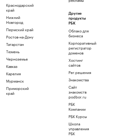
Краснодарский
край
Другие
Нижний
продукты
Новгород
РБК
Пермский край
Облако для
бизнеса
Ростов-на-Дону
Корпоративный
Татарстан
регистратор
Тюмень
доменов
Черноземье
Хостинг
сайтов
Кавказ
Рег.решения
Карелия
Знакомства
Мурманск
Сайт
Приморский
знакомств
край
podbor.ru
РБК
Компании
РБК Курсы
Школа
управления
РБК