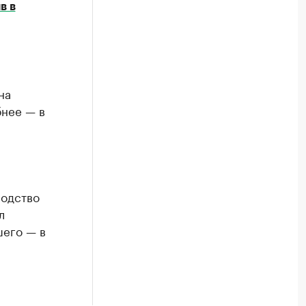
в в
на
бнее — в
водство
л
шего — в