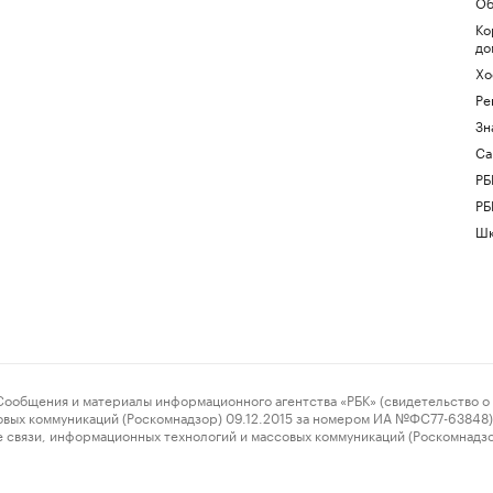
Об
Ко
до
Хо
Ре
Зн
Са
РБ
РБ
Шк
ения и материалы информационного агентства «РБК» (свидетельство о 
овых коммуникаций (Роскомнадзор) 09.12.2015 за номером ИА №ФС77-63848) 
 связи, информационных технологий и массовых коммуникаций (Роскомнадз