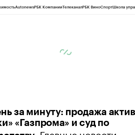
жимость
Autonews
РБК Компании
Телеканал
РБК Вино
Спорт
Школа упра
ипто
РБК Бизнес-среда
Дискуссионный клуб
Исследования
Кредитные 
Экономика
Бизнес
Технологии и медиа
Финансы
Рынок наличной валю
нь за минуту: продажа акти
и» «Газпрома» и суд по
. Главные новости