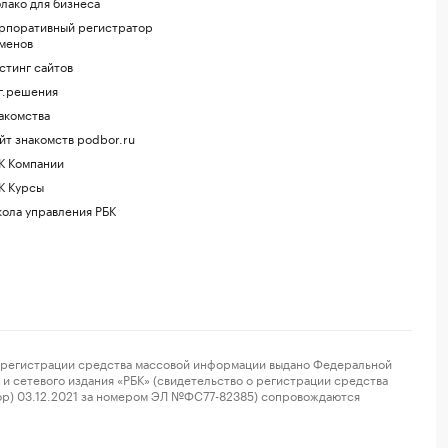
лако для бизнеса
рпоративный регистратор
менов
стинг сайтов
г.решения
акомства
йт знакомств podbor.ru
К Компании
К Курсы
ола управления РБК
регистрации средства массовой информации выдано Федеральной
и сетевого издания «РБК» (свидетельство о регистрации средства
ор) 03.12.2021 за номером ЭЛ №ФС77-82385) сопровождаются