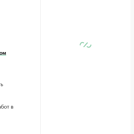
ном
ть
бот в