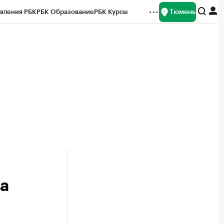
Тюмень
вления РБК
РБК Образование
РБК Курсы
рейтинги
Франшизы
Газета
Спецпроекты СПб
ты
ва