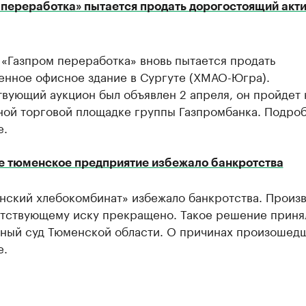
 переработка» пытается продать дорогостоящий акти
«Газпром переработка» вновь пытается продать
енное офисное здание в Сургуте (ХМАО-Югра).
вующий аукцион был объявлен 2 апреля, он пройдет 
ной торговой площадке группы Газпромбанка. Подро
е.
е тюменское предприятие избежало банкротства
нский хлебокомбинат» избежало банкротства. Произ
етствующему иску прекращено. Такое решение приня
ный суд Тюменской области. О причинах произошед
е.