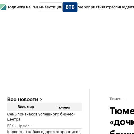
Подписка на РБК
Инвестиции
Мероприятия
Отрасли
Недви
РБК Life
Тренды
Визионеры
Национальные проекты
Город
Стиль
Кр
Конференции СПб
Спецпроекты
Проверка контрагентов
Политика
Тюмень
Все новости
Тюмень
Весь мир
Тюме
Семь признаков успешного бизнес-
центра
«дочк
РБК и Upside
Карапетян поблагодарил сторонников,