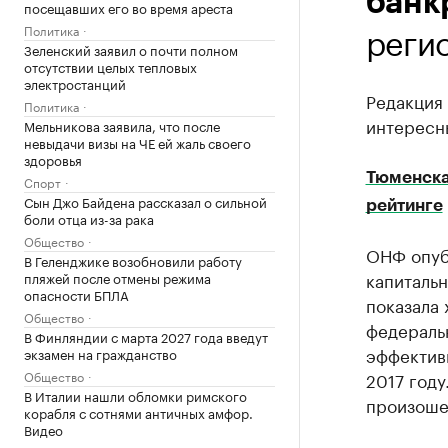
банк
посещавших его во время ареста
регио
Политика
Зеленский заявил о почти полном
отсутствии целых тепловых
электростанций
Редакция
Политика
интересны
Мельникова заявила, что после
невыдачи визы на ЧЕ ей жаль своего
здоровья
Тюменска
Спорт
Сын Джо Байдена рассказал о сильной
рейтинге
боли отца из-за рака
Общество
ОНФ опуб
В Геленджике возобновили работу
капитальн
пляжей после отмены режима
опасности БПЛА
показала 
Общество
федеральн
В Финляндии с марта 2027 года введут
эффективн
экзамен на гражданство
Общество
2017 году
В Италии нашли обломки римского
произоше
корабля с сотнями античных амфор.
Видео