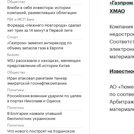
Общество
«Газпром
Влюби в себя инвестора: истории
ХМАО
компаний, разместивших облигации
РБК и МСП Банк
Форвард «Нижнего Новгорода» сделал
Компания 
хет-трик за 14 минут в Первой лиге
недостро
Спорт
Соответст
«Газпром» заметил антирекорд по
объему запасов газа в Европе
электрон
Бизнес
материал
WSJ рассказала о находках, меняющих
представление об истории Китая
Общество
Известно
Иран атаковал ракетами танкер
эмиратской госнефтекомпании
АО «Тюме
Политика
по соотв
Российские военные ударили по целям
Арбитраж
в портах Николаев и Одесса
Политика
материал
В Болгарии назвали упавший
беспилотник украинским
Политика
Что нового построят на Ходынском