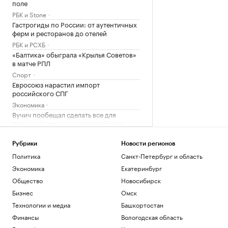
поле
РБК и Stone
Гастрогиды по России: от аутентичных
ферм и ресторанов до отелей
РБК и РСХБ
«Балтика» обыграла «Крылья Советов»
в матче РПЛ
Спорт
Евросоюз нарастил импорт
российского СПГ
Экономика
Вучич пообещал сделать все для
помощи Украине на «европейском
пути»
Политика
Рубрики
Новости регионов
Политика
Санкт-Петербург и область
Загрузить еще
Экономика
Екатеринбург
Общество
Новосибирск
Бизнес
Омск
Технологии и медиа
Башкортостан
Финансы
Вологодская область