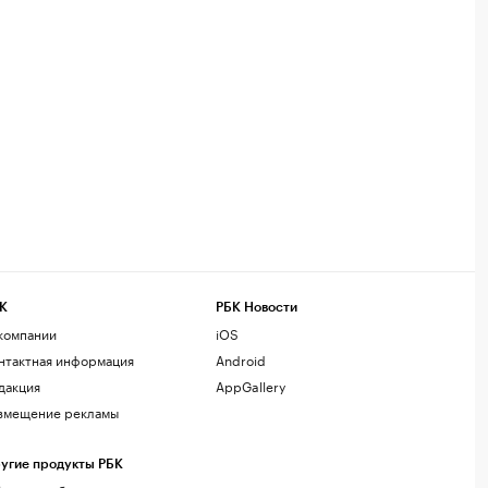
К
РБК Новости
компании
iOS
нтактная информация
Android
дакция
AppGallery
змещение рекламы
угие продукты РБК