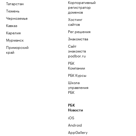
Корпоративный
Татарстан
регистратор
Тюмень
доменов
Черноземье
Хостинг
сайтов
Кавказ
Рег.решения
Карелия
Знакомства
Мурманск
Сайт
Приморский
знакомств
край
podbor.ru
РБК
Компании
РБК Курсы
Школа
управления
РБК
РБК
Новости
iOS
Android
AppGallery