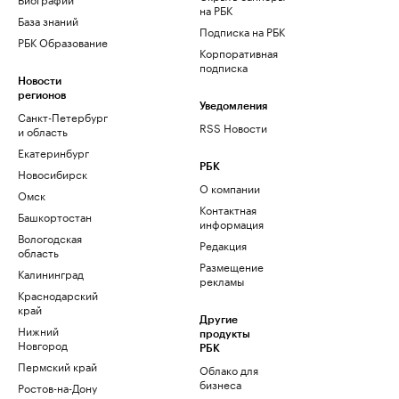
на РБК
База знаний
Подписка на РБК
РБК Образование
Корпоративная
подписка
Новости
регионов
Уведомления
Санкт-Петербург
RSS Новости
и область
Екатеринбург
РБК
Новосибирск
О компании
Омск
Контактная
Башкортостан
информация
Вологодская
Редакция
область
Размещение
Калининград
рекламы
Краснодарский
край
Другие
Нижний
продукты
Новгород
РБК
Пермский край
Облако для
бизнеса
Ростов-на-Дону