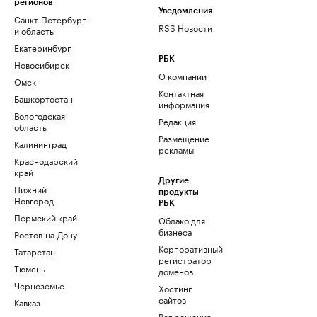
регионов
Уведомления
Санкт-Петербург
RSS Новости
и область
Екатеринбург
РБК
Новосибирск
О компании
Омск
Контактная
Башкортостан
информация
Вологодская
Редакция
область
Размещение
Калининград
рекламы
Краснодарский
край
Другие
Нижний
продукты
Новгород
РБК
Пермский край
Облако для
бизнеса
Ростов-на-Дону
Корпоративный
Татарстан
регистратор
Тюмень
доменов
Черноземье
Хостинг
сайтов
Кавказ
Рег.решения