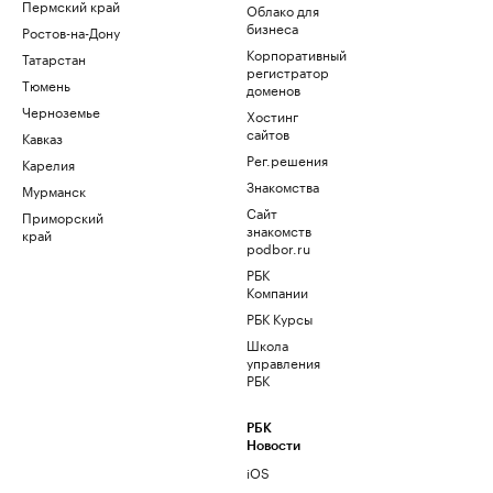
Пермский край
Облако для
бизнеса
Ростов-на-Дону
Корпоративный
Татарстан
регистратор
Тюмень
доменов
Черноземье
Хостинг
сайтов
Кавказ
Рег.решения
Карелия
Знакомства
Мурманск
Сайт
Приморский
знакомств
край
podbor.ru
РБК
Компании
РБК Курсы
Школа
управления
РБК
РБК
Новости
iOS