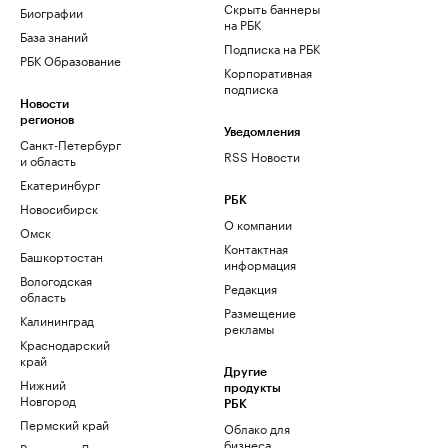
Скрыть баннеры
Биографии
на РБК
База знаний
Подписка на РБК
РБК Образование
Корпоративная
подписка
Новости
регионов
Уведомления
Санкт-Петербург
RSS Новости
и область
Екатеринбург
РБК
Новосибирск
О компании
Омск
Контактная
Башкортостан
информация
Вологодская
Редакция
область
Размещение
Калининград
рекламы
Краснодарский
край
Другие
Нижний
продукты
Новгород
РБК
Пермский край
Облако для
бизнеса
Ростов-на-Дону