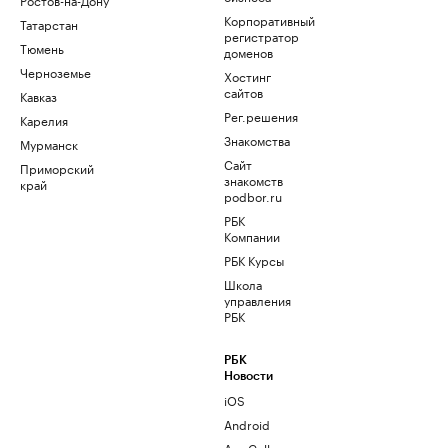
Корпоративный
Татарстан
регистратор
Тюмень
доменов
Черноземье
Хостинг
сайтов
Кавказ
Рег.решения
Карелия
Знакомства
Мурманск
Сайт
Приморский
знакомств
край
podbor.ru
РБК
Компании
РБК Курсы
Школа
управления
РБК
РБК
Новости
iOS
Android
AppGallery