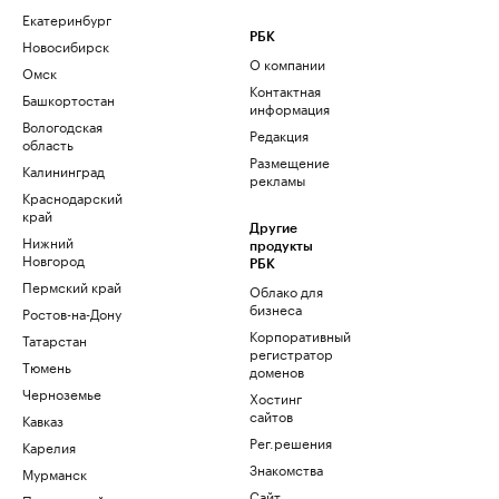
Екатеринбург
РБК
Новосибирск
О компании
Омск
Контактная
Башкортостан
информация
Вологодская
Редакция
область
Размещение
Калининград
рекламы
Краснодарский
край
Другие
Нижний
продукты
Новгород
РБК
Пермский край
Облако для
бизнеса
Ростов-на-Дону
Корпоративный
Татарстан
регистратор
Тюмень
доменов
Черноземье
Хостинг
сайтов
Кавказ
Рег.решения
Карелия
Знакомства
Мурманск
Сайт