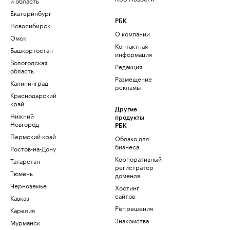
и область
Екатеринбург
РБК
Новосибирск
О компании
Омск
Контактная
Башкортостан
информация
Вологодская
Редакция
область
Размещение
Калининград
рекламы
Краснодарский
край
Другие
Нижний
продукты
Новгород
РБК
Пермский край
Облако для
бизнеса
Ростов-на-Дону
Корпоративный
Татарстан
регистратор
Тюмень
доменов
Черноземье
Хостинг
сайтов
Кавказ
Рег.решения
Карелия
Знакомства
Мурманск