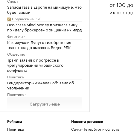
Спорт
от 100 до
Запасы газа в Европе на минимуме. Что
их арендо
будет зимой
Подписка на РБК
Экс-глава Mind Money признала вину
по «делу брокеров» о хищении ₽7 млрд
Финансы
Как изучали Луну: от изобретения
телескопа до высадки. Видео РБК
Общество
Трамп заявил о прогрессе в
урегулировании украинского
конфликта
Политика
Гендиректор «ИжАвиа» объявил об
увольнении
Политика
Загрузить еще
Рубрики
Новости регионов
Политика
Санкт-Петербург и область