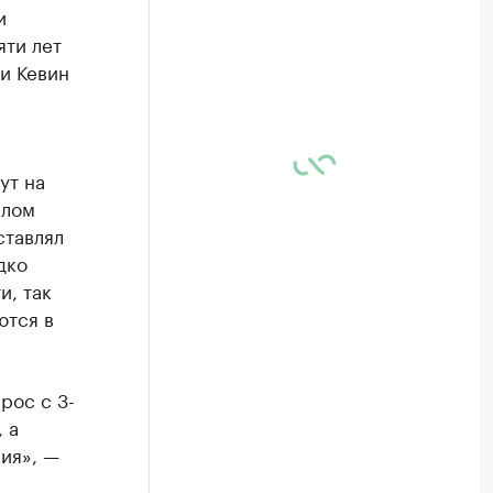
и
яти лет
и Кевин
ут на
елом
ставлял
дко
и, так
ются в
рос с 3-
 а
ия», —