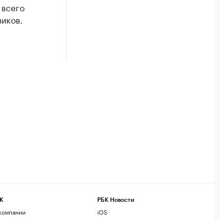
 всего
иков.
К
РБК Новости
компании
iOS