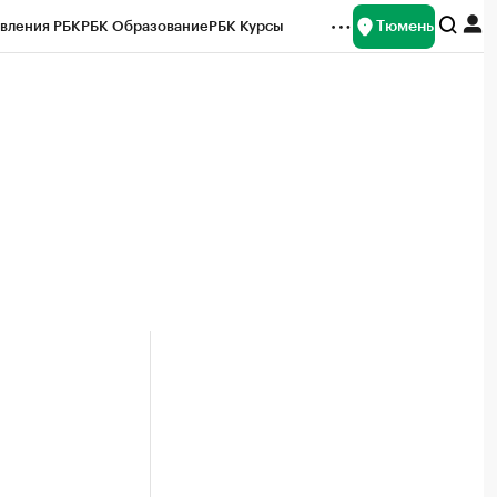
Тюмень
вления РБК
РБК Образование
РБК Курсы
рейтинги
Франшизы
Газета
Спецпроекты СПб
ты