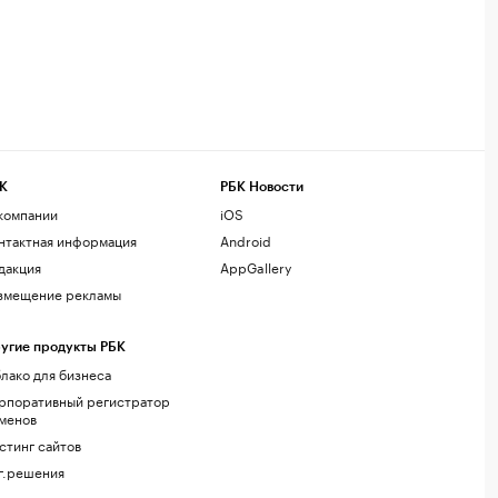
К
РБК Новости
компании
iOS
нтактная информация
Android
дакция
AppGallery
змещение рекламы
угие продукты РБК
лако для бизнеса
рпоративный регистратор
менов
стинг сайтов
г.решения
акомства