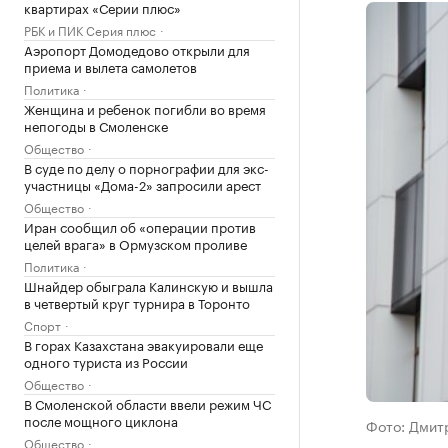
квартирах «Серии плюс»
РБК и ПИК Серия плюс
Аэропорт Домодедово открыли для
приема и вылета самолетов
Политика
Женщина и ребенок погибли во время
непогоды в Смоленске
Общество
В суде по делу о порнографии для экс-
участницы «Дома-2» запросили арест
Общество
Иран сообщил об «операции против
целей врага» в Ормузском проливе
Политика
Шнайдер обыграла Калинскую и вышла
в четвертый круг турнира в Торонто
Спорт
В горах Казахстана эвакуировали еще
одного туриста из России
Общество
В Смоленской области ввели режим ЧС
после мощного циклона
Фото: Дмит
Общество