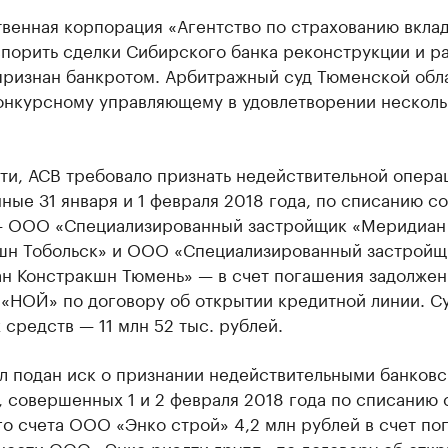
венная корпорация «Агентство по страхованию вклад
порить сделки Сибирского банка реконструкции и ра
признан банкротом. Арбитражный суд Тюменской обл
конкурсному управляющему в удовлетворении несколь
ти, АСВ требовало признать недействительной опера
ые 31 января и 1 февраля 2018 года, по списанию со
— ООО «Специализированный застройщик «Меридиан
шн Тобольск» и ООО «Специализированный застройщ
н Констракшн Тюмень» — в счет погашения задолжен
«НОЙ» по договору об открытии кредитной линии. С
средств — 11 млн 52 тыс. рублей.
л подан иск о признании недействительными банковс
 совершенных 1 и 2 февраля 2018 года по списанию 
о счета ООО «Энко строй» 4,2 млн рублей в счет по
ности ООО «Энко риэлти групп» по договору об отк