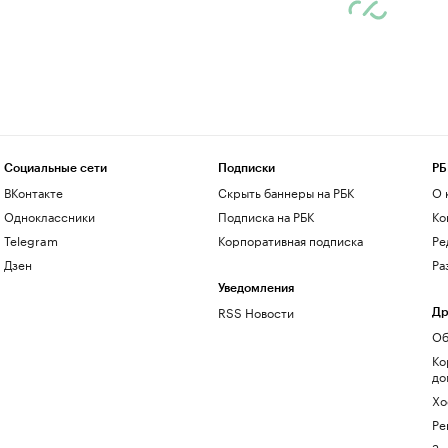
Социальные сети
Подписки
РБ
ВКонтакте
Скрыть баннеры на РБК
О 
Одноклассники
Подписка на РБК
Ко
Telegram
Корпоративная подписка
Ре
Дзен
Ра
Уведомления
RSS Новости
Др
Об
Ко
до
Хо
Ре
Зн