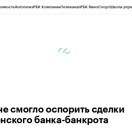
жимость
Autonews
РБК Компании
Телеканал
РБК Вино
Спорт
Школа упра
ипто
РБК Бизнес-среда
Дискуссионный клуб
Исследования
Кредитные 
Экономика
Бизнес
Технологии и медиа
Финансы
Рынок наличной валю
не смогло оспорить сделки
нского банка-банкрота