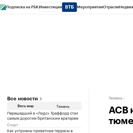
Подписка на РБК
Инвестиции
Мероприятия
Отрасли
Недви
РБК Life
Тренды
Визионеры
Национальные проекты
Город
Стиль
Кр
Конференции СПб
Спецпроекты
Проверка контрагентов
Политика
Тюмень
Все новости
Тюмень
Весь мир
АСВ 
Перешедший в «Лидс» Траффорд стал
самым дорогим британским вратарем
тюме
Спорт
Как устроены приватные террасы в