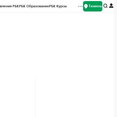
Тюмень
вления РБК
РБК Образование
РБК Курсы
рейтинги
Франшизы
Газета
Спецпроекты СПб
ты