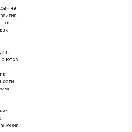
ов» не
звития,
асти
ких
ции,
 счетов
ик
ности
умма
ких
с
гашения
рытии