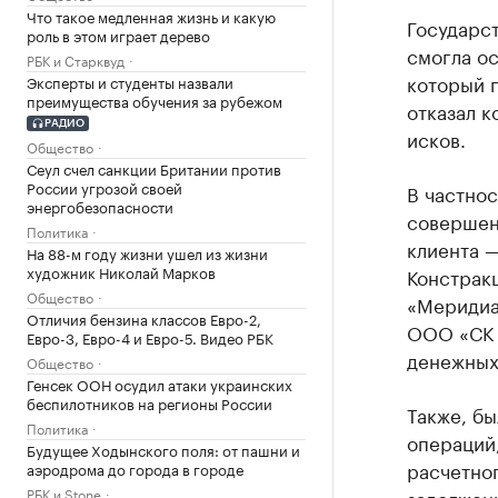
Что такое медленная жизнь и какую
Государст
роль в этом играет дерево
смогла ос
РБК и Старквуд
который 
Эксперты и студенты назвали
преимущества обучения за рубежом
отказал 
РАДИО
исков.
Общество
Сеул счел санкции Британии против
России угрозой своей
В частнос
энергобезопасности
совершенн
Политика
клиента 
На 88-м году жизни ушел из жизни
художник Николай Марков
Констрак
Общество
«Меридиа
Отличия бензина классов Евро-2,
ООО «СК 
Евро-3, Евро-4 и Евро-5. Видео РБК
денежных 
Общество
Генсек ООН осудил атаки украинских
беспилотников на регионы России
Также, бы
Политика
операций,
Будущее Ходынского поля: от пашни и
расчетног
аэродрома до города в городе
РБК и Stone
задолжен