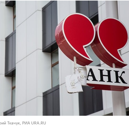
рий Ткачук, РИА URA.RU