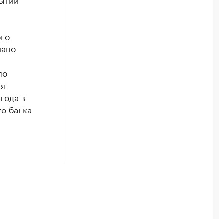
ого
нано
по
ия
года в
о банка