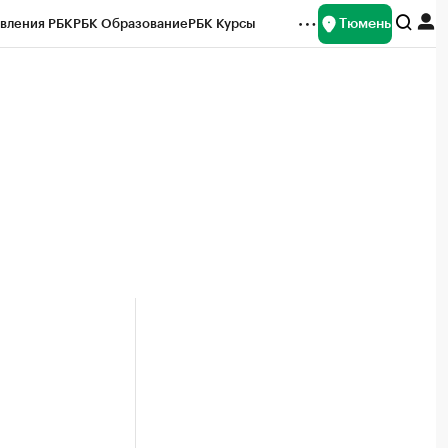
Тюмень
вления РБК
РБК Образование
РБК Курсы
рейтинги
Франшизы
Газета
Спецпроекты СПб
ты