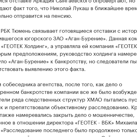
дают факт того, что Николай Лукаш в ближайшее вре
льно отправится на пенсию.
 РБК Тюмень связывает готовящиеся отставки с исто
ившегося югорского ЗАО «Аган-Бурение». Данная ко
 «ГЕОТЕК Холдинг», а управляла ей компания «ГЕОТЕК 
орым предположениям, руководство холдинга намер
ло «Аган-Бурение» к банкротству, но следователи пы
ствовать выявлению этого факта.
 собеседника агентства, после того, как дело о
ренном банкротстве компании все же было возбужде
тели ряда следственных структур ХМАО пытались пус
ек и препятствовали объективному расследованию. К
 также намеревались закрыть дело о мошенничестве,
нное в отношении директора «ГЕОТЕК - ВБК» Михаил
. «Расследование последнего было продолжено тольк
ства одной из вышестоящих структур. Сейчас это д