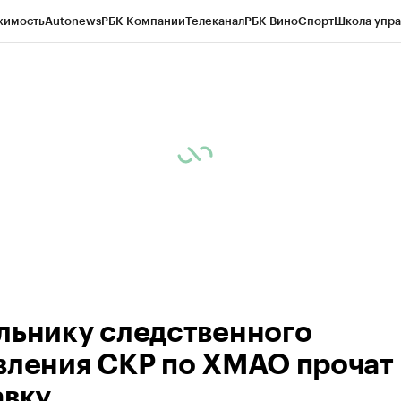
жимость
Autonews
РБК Компании
Телеканал
РБК Вино
Спорт
Школа упра
ипто
РБК Бизнес-среда
Дискуссионный клуб
Исследования
Кредитные 
Экономика
Бизнес
Технологии и медиа
Финансы
Рынок наличной валю
льнику следственного
вления СКР по ХМАО прочат
авку