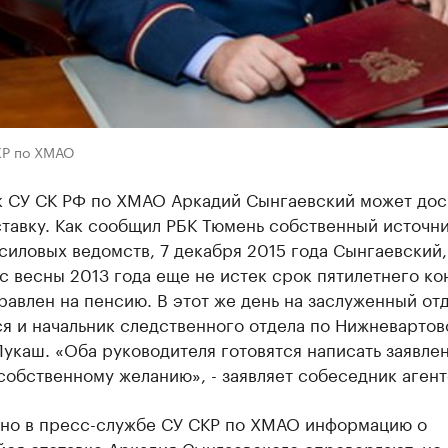
КР по ХМАО
к СУ СК РФ по ХМАО Аркадий Сынгаевский может до
ставку. Как сообщил РБК Тюмень собственный источни
силовых ведомств, 7 декабря 2015 года Сынгаевский,
с весны 2013 года еще не истек срок пятилетнего ко
равлен на пенсию. В этот же день на заслуженный от
я и начальник следственного отдела по Нижневартов
укаш. «Оба руководителя готовятся написать заявле
собственному желанию», - заявляет собеседник агент
но в пресс-службе СУ СКР по ХМАО информацию о
йся отставке Аркадия Сынгаевского опровергают, но