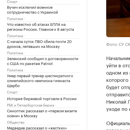
Спорт
Вучич исключил военное
сотрудничество с Украиной
Политика
Что известно об атаках БПЛА на
регионы России. Главное к 8 августа
Политика
С начала суток ПВО сбила почти 20
Фото: СУ С
дронов, летевших на Москву
Политика
Начальни
Зеленский сообщил о договоренности
с США по ракетам Patriot
уйти в от
Политика
одном из 
Умер первый тренер шестикратного
которого 
олимпийского чемпиона гимнаста
Щербо
будет отп
Спорт
отправитс
История биржевой торговли в России
Николай Л
РБК и Петербургская Биржа
уходе по 
Синоптик рассказал о «первом визите
осени» в Москву
Официаль
Общество
Медведев рассказал о «жестких»
готовяще