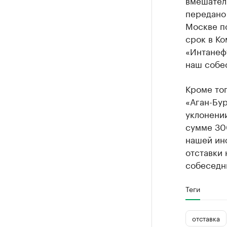
передано 
Москве по
срок в К
«Интанефт
наш собе
Кроме то
«Аган-Бу
уклонении
сумме 300
нашей ин
отставки
собеседни
Теги
отставка