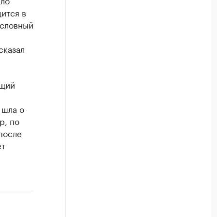
ится в
условный
сказал
ющий
 шла о
р, по
после
ет