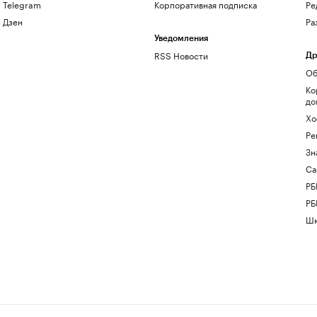
Telegram
Корпоративная подписка
Ре
Дзен
Ра
Уведомления
RSS Новости
Др
Об
Ко
до
Хо
Ре
Зн
Са
РБ
РБ
Шк