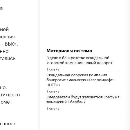
мя
рией
мпания
- ВБК».
енно
Материалы по теме
тались
В деле о банкротстве скандальной
югорской компании новый поворот
Тюмень
Скандальная югорская компания
банкротит ямальскую «Газпромнефть-
ННГГФ»
но,
Тюмень
тить его
Следователи будут жаловаться Грефу на
роме
тюменский Сбербанк
Тюмень
а
о после
ело