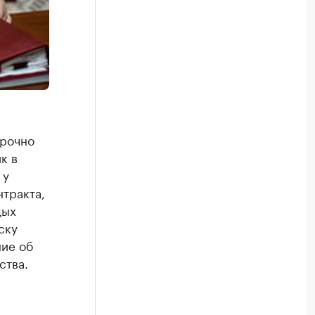
срочно
к в
 у
нтракта,
дых
ску
ние об
ства.