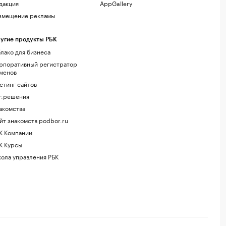
дакция
AppGallery
змещение рекламы
угие продукты РБК
лако для бизнеса
рпоративный регистратор
менов
стинг сайтов
г.решения
акомства
йт знакомств podbor.ru
К Компании
К Курсы
ола управления РБК