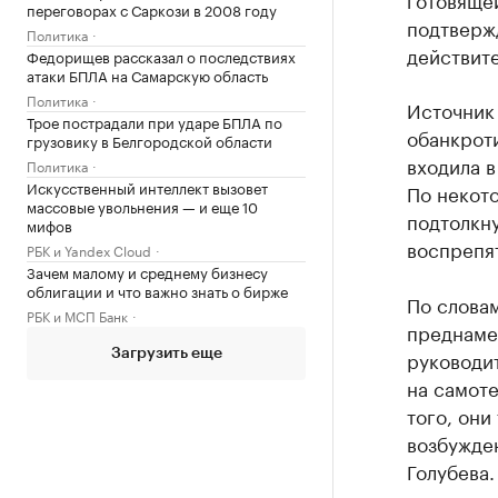
переговорах с Саркози в 2008 году
подтверж
Политика
действите
Федорищев рассказал о последствиях
атаки БПЛА на Самарскую область
Политика
Источник
Трое пострадали при ударе БПЛА по
обанкрот
грузовику в Белгородской области
входила в
Политика
Искусственный интеллект вызовет
По некот
массовые увольнения — и еще 10
подтолкну
мифов
воспрепят
РБК и Yandex Cloud
Зачем малому и среднему бизнесу
облигации и что важно знать о бирже
По словам
РБК и МСП Банк
преднаме
руководи
Загрузить еще
на самот
того, они
возбужде
Голубева
вмешатель