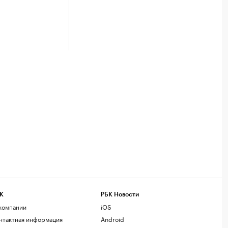
К
РБК Новости
компании
iOS
нтактная информация
Android