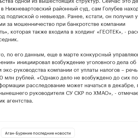
в Нижневартовский районный суд, сам Голубев наход
д подпиской о невыезде. Ранее, кстати, он получил 
оми за мошенничество при банкротстве компании
ь», которая также входила в холдинг «ГЕОТЕК», - рас
седник.
го, по его данным, еще в марте конкурсный управля
рения» инициировал возбуждение уголовного дела об
 экс-руководства компании от уплаты налогов – речь
 млн рублей. «Однако дело не возбуждено до сих по
формации расследование может начаться в декабре, 
 нынешнего руководителя СУ СКР по ХМАО», - отмеча
к агентства.
Аган-Бурение последние новости