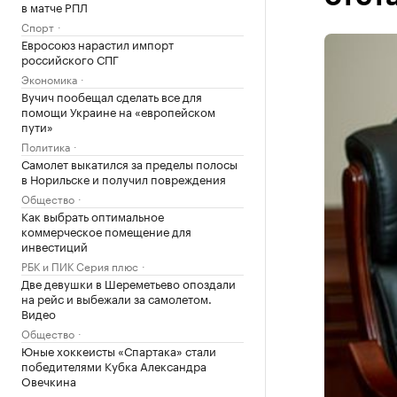
в матче РПЛ
Спорт
Евросоюз нарастил импорт
российского СПГ
Экономика
Вучич пообещал сделать все для
помощи Украине на «европейском
пути»
Политика
Самолет выкатился за пределы полосы
в Норильске и получил повреждения
Общество
Как выбрать оптимальное
коммерческое помещение для
инвестиций
РБК и ПИК Серия плюс
Две девушки в Шереметьево опоздали
на рейс и выбежали за самолетом.
Видео
Общество
Юные хоккеисты «Спартака» стали
победителями Кубка Александра
Овечкина