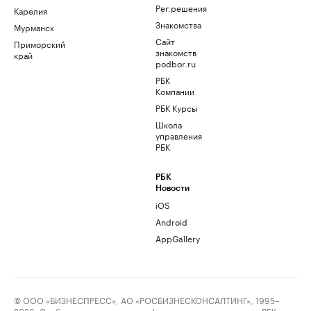
Рег.решения
Карелия
Знакомства
Мурманск
Сайт
Приморский
знакомств
край
podbor.ru
РБК
Компании
РБК Курсы
Школа
управления
РБК
РБК
Новости
iOS
Android
AppGallery
© ООО «БИЗНЕСПРЕСС», АО «РОСБИЗНЕСКОНСАЛТИНГ», 1995–
2026. Сообщения и материалы информационного агентства «РБК»