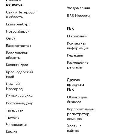
регионов
Уведомления
Санкт-Петербург
RSS Новости
и область
Екатеринбург
РБК
Новосибирск
О компании
Омск
Контактная
Башкортостан
информация
Вологодская
Редакция
область
Размещение
Калининград
рекламы
Краснодарский
край
Другие
Нижний
продукты
Новгород
РБК
Пермский край
Облако для
бизнеса
Ростов-на-Дону
Корпоративный
Татарстан
регистратор
Тюмень
доменов
Черноземье
Хостинг
сайтов
Кавказ