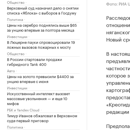
Общество
Фото: РИА 
Верховный суд назначил дело о снятии
списка «Яблока» с выборов в Госдуму
Расследо
Политика
отношени
Цены на серебро поднялись выше $65
за унцию впервые за полтора месяца
няганског
Инвестиции
Новый сро
В Люцерне пауки спровоцировали 19
ложных вызовов пожарных к мосту
В настоя
Общество
В России стартовали продажи
предъявл
гибридного Tank 400
частност
Авто
которое 
Цены на золото превысили $4400 за
унцию впервые с июня
управлен
Инвестиции
картограф
Искусственный интеллект вызовет
предоста
массовые увольнения — и еще 10
мифов
«Креотид
РБК и Yandex Cloud
редакции
Тимур Иванов обжаловал в Верховном
суде первый приговор
Предпола
Политика