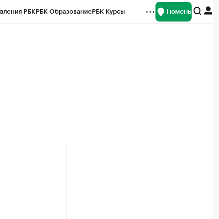
Тюмень
вления РБК
РБК Образование
РБК Курсы
рейтинги
Франшизы
Газета
Спецпроекты СПб
ты