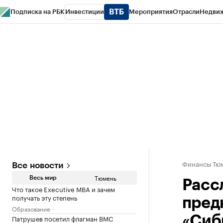
Подписка на РБК
Инвестиции
Мероприятия
Отрасли
Недви
РБК Life
Тренды
Визионеры
Национальные проекты
Город
Стиль
Кр
Конференции СПб
Спецпроекты
Проверка контрагентов
Политика
Финансы Тюм
Все новости
Тюмень
Весь мир
Расс
Что такое Executive MBA и зачем
получать эту степень
пред
Образование
Патрушев посетил флагман ВМС
«Сиб