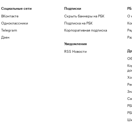
Социальные сети
Подписки
РБ
ВКонтакте
Скрыть баннеры на РБК
О 
Одноклассники
Подписка на РБК
Ко
Telegram
Корпоративная подписка
Ре
Дзен
Ра
Уведомления
RSS Новости
Др
Об
Ко
до
Хо
Ре
Зн
Са
РБ
РБ
Шк