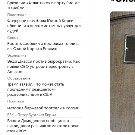
Бразилии «Атлантико» в порту Рио-де-
Жанейро
Политика
Федерацию футбола Южной Кореи
обвинили в оплате интимных услуг для
судей
Спорт
Reuters сообщил о поставках топлива
из Южной Кореи в Россию
Экономика
Энди Джасси против бюрократии. Как
новый CEO устроил перестройку в
Amazon
Образование
Трамп заявил, что может стать
последним президентом-
республиканцем в США
Политика
История биржевой торговли в России
РБК и Петербургская Биржа
Власти Домодедово сообщили о
ликвидации разлива химикатов после
атаки ВСУ