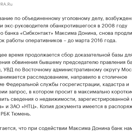
URA.Ru
вание по объединенному уголовному делу, возбужден
и экс-руководителя обанкротившегося в 2008 году
о банка «Сибконтакт» Максима Донина, снова продли
к работы оперативников – до марта 2016 года.
щее время продолжается сбор доказательной базы дл
ения обвинения бывшему председателю правления ба
и, УВД по Восточному административному округу Мос
занимается расследованием, направило в столичное
ие Федеральной службы госрегистрации, кадастра и
ии запрос, в котором просит в максимально коротки
вить сведения о недвижимости, зарегистрированной
а» и ЗАО «НТЦ». Копия документа имеется в распоря
 РБК Тюмень.
гается, что при содействии Максима Донина банк на