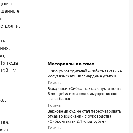
едомо
о данные
т
е долги.
ть
ния,
о,
15 года
Материалы по теме
ой - 2
С экс-руководителей «Сибконтакта» не
могут взыскать миллиардные убытки
Тюмень
Вкладчики «Сибконтакта» спустя почти
6 лет добились ареста имущества экс-
главы банка
ка,
Тюмень
Верховный суд не стал пересматривать
отказ во взыскании с руководства
тва.
«Сибконтакта» 2,4 млрд рублей
Тюмень
 все