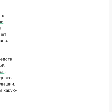
ть
ли
й
чет
ано.
редств
РБК
ов
.
днако,
увашии.
м какую-