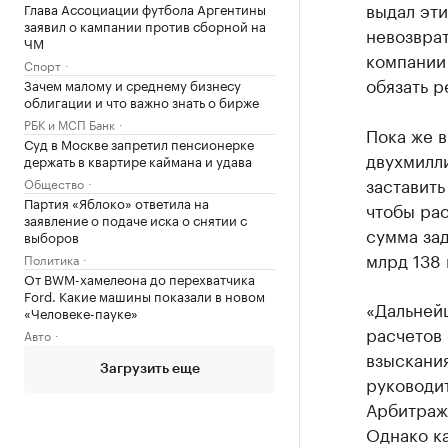
выдал эт
Глава Ассоциации футбола Аргентины
заявил о кампании против сборной на
невозврат
ЧМ
компании
Спорт
обязать р
Зачем малому и среднему бизнесу
облигации и что важно знать о бирже
РБК и МСП Банк
Пока же в
Суд в Москве запретил пенсионерке
двухмилл
держать в квартире каймана и удава
заставить
Общество
Партия «Яблоко» ответила на
чтобы рас
заявление о подаче иска о снятии с
сумма за
выборов
млрд 138 
Политика
От BWM-хамелеона до перехватчика
Ford. Какие машины показали в новом
«Дальней
«Человеке-пауке»
расчетов 
Авто
взыскани
Загрузить еще
руководи
Арбитраж
Однако ка