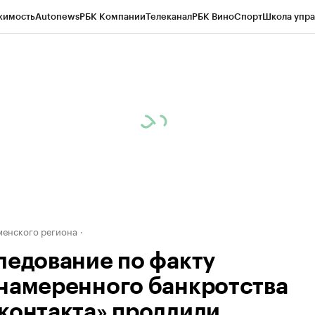
жимость
Autonews
РБК Компании
Телеканал
РБК Вино
Спорт
Школа упра
ипто
РБК Бизнес-среда
Дискуссионный клуб
Исследования
Кредитные 
Экономика
Бизнес
Технологии и медиа
Финансы
Рынок наличной валю
енского региона
ледование по факту
намеренного банкротства
контакта» продлили