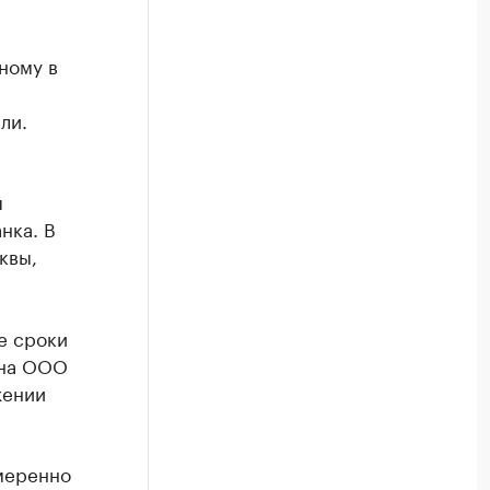
ному в
ли.
я
нка. В
квы,
е сроки
 на ООО
жении
меренно