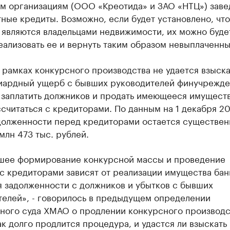
им организациям (ООО «Креотида» и ЗАО «НТЦ») зав
ные кредиты. Возможно, если будет установлено, чт
 являются владельцами недвижимости, их можно буде
еализовать ее и вернуть таким образом невыплаченны
 рамках конкурсного производства не удается взыска
иардный ущерб с бывших руководителей финучрежде
 заплатить должников и продать имеющееся имуществ
считаться с кредиторами. По данным на 1 декабря 20
долженности перед кредиторами остается существенн
млн 473 тыс. рублей.
шее формирование конкурсной массы и проведение
с кредиторами зависят от реализации имущества бан
я задолженности с должников и убытков с бывших
телей», - говорилось в предыдущем определении
ного суда ХМАО о продлении конкурсного производс
к долго продлится процедура, и удастся ли взыскать