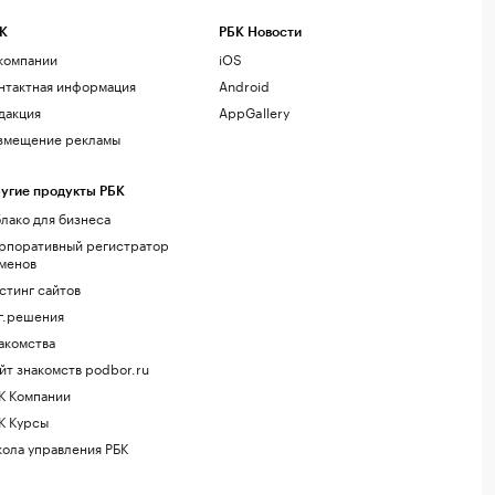
К
РБК Новости
компании
iOS
нтактная информация
Android
дакция
AppGallery
змещение рекламы
угие продукты РБК
лако для бизнеса
рпоративный регистратор
менов
стинг сайтов
г.решения
акомства
йт знакомств podbor.ru
К Компании
К Курсы
ола управления РБК