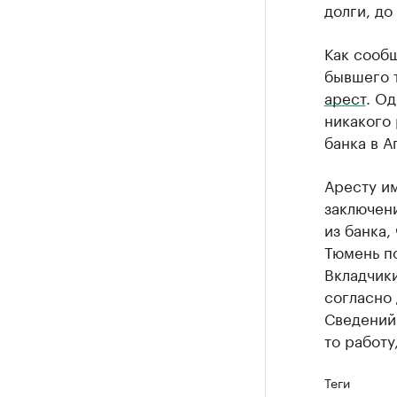
долги, до
Как сооб
бывшего 
арест
. Од
никакого 
банка в А
Аресту и
заключени
из банка,
Тюмень п
Вкладчики
согласно 
Сведений 
то работу
Теги