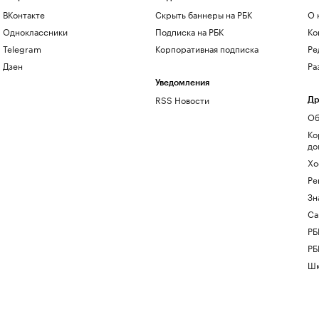
ВКонтакте
Скрыть баннеры на РБК
О 
Одноклассники
Подписка на РБК
Ко
Telegram
Корпоративная подписка
Ре
Дзен
Ра
Уведомления
RSS Новости
Др
Об
Ко
до
Хо
Ре
Зн
Са
РБ
РБ
Шк