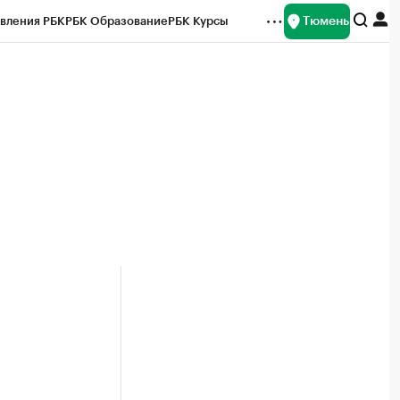
Тюмень
вления РБК
РБК Образование
РБК Курсы
рейтинги
Франшизы
Газета
Спецпроекты СПб
ты