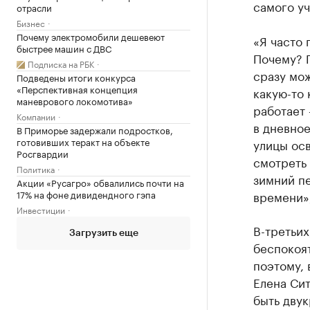
самого уч
отрасли
Бизнес
Почему электромобили дешевеют
«Я часто 
быстрее машин с ДВС
Почему? П
Подписка на РБК
сразу мож
Подведены итоги конкурса
«Перспективная концепция
какую-то 
маневрового локомотива»
работает 
Компании
в дневное
В Приморье задержали подростков,
готовивших теракт на объекте
улицы ос
Росгвардии
смотреть 
Политика
зимний пе
Акции «Русагро» обвалились почти на
17% на фоне дивидендного гэпа
времени»,
Инвестиции
В-третьих
Загрузить еще
беспокоят
поэтому, 
Елена Сит
быть двук