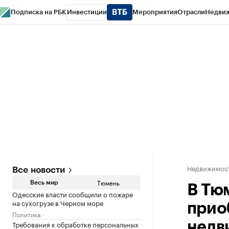
Подписка на РБК
Инвестиции
Мероприятия
Отрасли
Недви
РБК Life
Тренды
Визионеры
Национальные проекты
Город
Стиль
Кр
Конференции СПб
Спецпроекты
Проверка контрагентов
Политика
Недвижимос
Все новости
Тюмень
Весь мир
В Тю
Одесские власти сообщили о пожаре
на сухогрузе в Черном море
прио
Политика
Требования к обработке персональных
недв