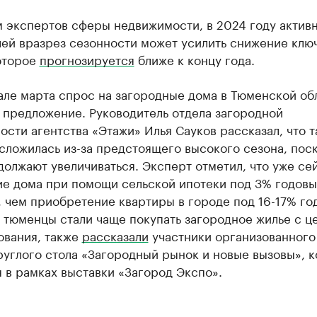
 экспертов сферы недвижимости, в 2024 году актив
лей вразрез сезонности может усилить снижение клю
которое
прогнозируется
ближе к концу года.
але марта спрос на загородные дома в Тюменской об
предложение. Руководитель отдела загородной
сти агентства «Этажи» Илья Сауков рассказал, что т
сложилась из-за предстоящего высокого сезона, пос
олжают увеличиваться. Эксперт отметил, что уже се
ие дома при помощи сельской ипотеки под 3% годовы
 чем приобретение квартиры в городе под 16-17% го
о тюменцы стали чаще покупать загородное жилье с ц
ования, также
рассказали
участники организованного
руглого стола «Загородный рынок и новые вызовы», 
 в рамках выставки «Загород Экспо».