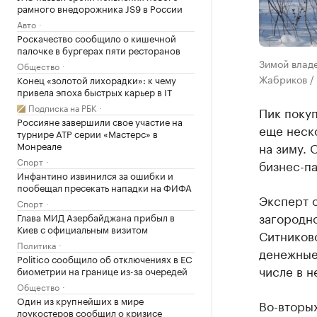
рамного внедорожника JS9 в России
Авто
Роскачество сообщило о кишечной
палочке в бургерах пяти ресторанов
Зимой владе
Общество
Жабриков /
Конец «золотой лихорадки»: к чему
привела эпоха быстрых карьер в IT
Подписка на РБК
Пик поку
Россияне завершили свое участие на
еще неско
турнире ATP серии «Мастерс» в
Монреале
на зиму.
Спорт
бизнес-па
Инфантино извинился за ошибки и
пообещал пресекать нападки на ФИФА
Эксперт 
Спорт
загородно
Глава МИД Азербайджана прибыл в
Киев с официальным визитом
Ситников
Политика
денежные 
Politico сообщило об отключениях в ЕС
числе в н
биометрии на границе из-за очередей
Общество
Один из крупнейших в мире
Во-вторых
лоукостеров сообщил о кризисе