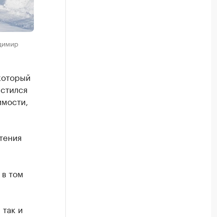
адимир
который
естился
имости,
тения
 в том
 так и