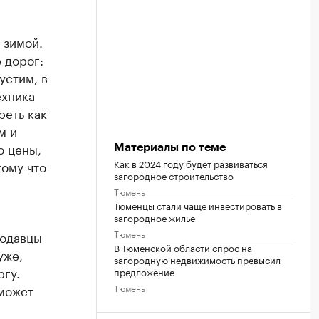
 зимой.
 дорог:
устим, в
ехника
реть как
м и
о цены,
Материалы по теме
Как в 2024 году будет развиваться
тому что
загородное строительство
Тюмень
Тюменцы стали чаще инвестировать в
загородное жилье
Тюмень
родавцы
В Тюменской области спрос на
уже,
загородную недвижимость превысил
ргу.
предложение
Тюмень
 может