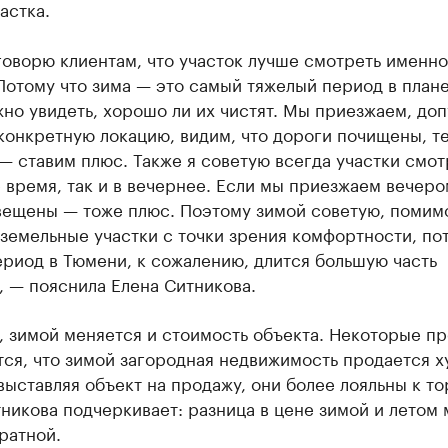
астка.
говорю клиентам, что участок лучше смотреть именно
отому что зима — это самый тяжелый период в плане
но увидеть, хорошо ли их чистят. Мы приезжаем, доп
конкретную локацию, видим, что дороги почищены, т
— ставим плюс. Также я советую всегда участки смот
 время, так и в вечернее. Если мы приезжаем вечеро
вещены — тоже плюс. Поэтому зимой советую, помим
земельные участки с точки зрения комфортности, по
риод в Тюмени, к сожалению, длится большую часть
 — пояснила Елена Ситникова.
, зимой меняется и стоимость объекта. Некоторые п
ся, что зимой загородная недвижимость продается х
выставляя объект на продажу, они более лояльны к то
никова подчеркивает: разница в цене зимой и летом
ратной.