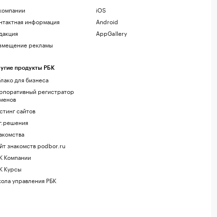
компании
iOS
нтактная информация
Android
дакция
AppGallery
змещение рекламы
угие продукты РБК
лако для бизнеса
рпоративный регистратор
менов
стинг сайтов
г.решения
акомства
йт знакомств podbor.ru
К Компании
К Курсы
ола управления РБК