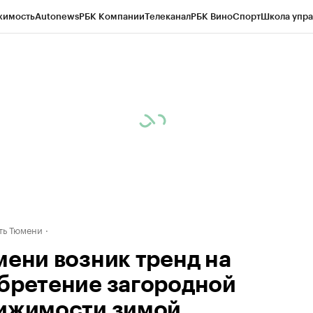
жимость
Autonews
РБК Компании
Телеканал
РБК Вино
Спорт
Школа упра
ипто
РБК Бизнес-среда
Дискуссионный клуб
Исследования
Кредитные 
Экономика
Бизнес
Технологии и медиа
Финансы
Рынок наличной валю
ть Тюмени
мени возник тренд на
бретение загородной
ижимости зимой