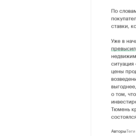
По словам
покупате
ставки, 
Уже в нач
превысил
недвижимо
ситуация 
цены прод
возведен
выгоднее,
о том, чт
инвестир
Тюмень к
состоялся
Авторы
Теги