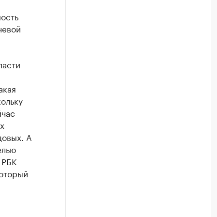
ность
чевой
ласти
акая
кольку
йчас
х
довых. А
елью
 РБК
который