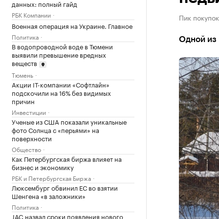
данных: полный гайд
РБК Компании
Пик покупок
Военная операция на Украине. Главное
Политика
Одной из 
В водопроводной воде в Тюмени
выявили превышение вредных
веществ
Тюмень
Акции IT-компании «Софтлайн»
подскочили на 16% без видимых
причин
Инвестиции
Ученые из США показали уникальные
фото Солнца с «перьями» на
поверхности
Общество
Как Петербургская биржа влияет на
бизнес и экономику
РБК и Петербургская Биржа
Люксембург обвинил ЕС во взятии
Шенгена «в заложники»
Политика
JAC назвал сроки появления нового