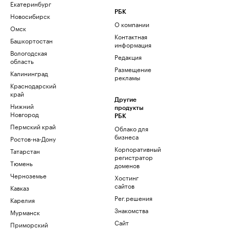
Екатеринбург
РБК
Новосибирск
О компании
Омск
Контактная
Башкортостан
информация
Вологодская
Редакция
область
Размещение
Калининград
рекламы
Краснодарский
край
Другие
Нижний
продукты
Новгород
РБК
Пермский край
Облако для
бизнеса
Ростов-на-Дону
Корпоративный
Татарстан
регистратор
Тюмень
доменов
Черноземье
Хостинг
сайтов
Кавказ
Рег.решения
Карелия
Знакомства
Мурманск
Сайт
Приморский