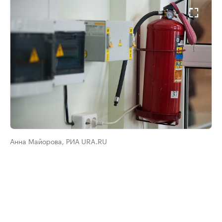
Анна Майорова, РИА URA.RU